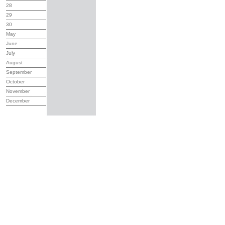
28
29
30
May
June
July
August
September
October
November
December