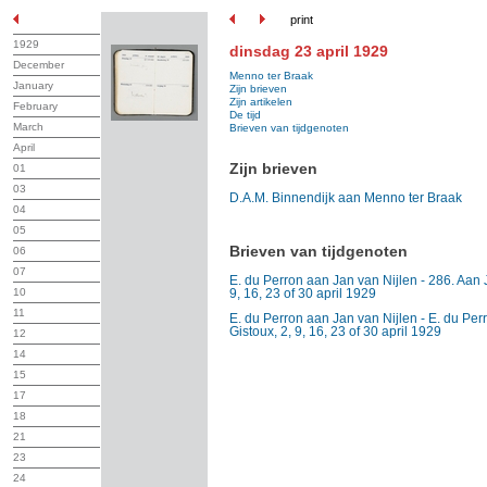
print
1929
dinsdag 23 april 1929
December
Menno ter Braak
January
Zijn brieven
Zijn artikelen
February
De tijd
March
Brieven van tijdgenoten
April
Zijn brieven
01
03
D.A.M. Binnendijk aan Menno ter Braak
04
05
Brieven van tijdgenoten
06
07
E. du Perron aan Jan van Nijlen - 286. Aan J.
10
9, 16, 23 of 30 april 1929
11
E. du Perron aan Jan van Nijlen - E. du Perr
Gistoux, 2, 9, 16, 23 of 30 april 1929
12
14
15
17
18
21
23
24