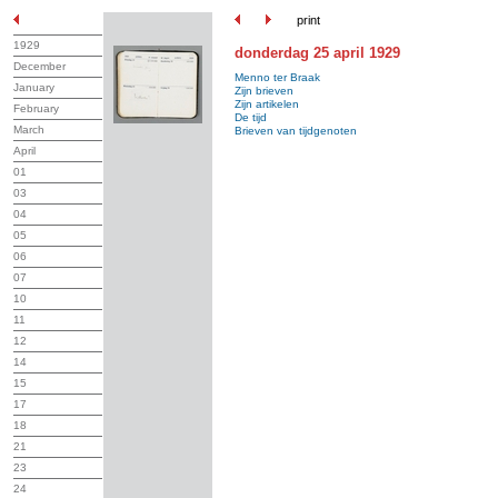
print
1929
donderdag 25 april 1929
December
Menno ter Braak
January
Zijn brieven
Zijn artikelen
February
De tijd
March
Brieven van tijdgenoten
April
01
03
04
05
06
07
10
11
12
14
15
17
18
21
23
24