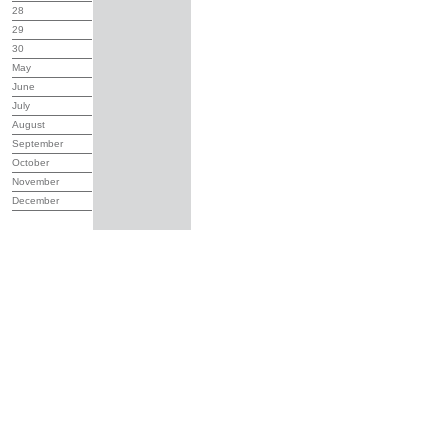
28
29
30
May
June
July
August
September
October
November
December