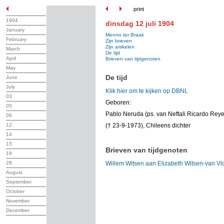
print
1904
dinsdag 12 juli 1904
January
Menno ter Braak
February
Zijn brieven
Zijn artikelen
March
De tijd
April
Brieven van tijdgenoten
May
De tijd
June
July
Klik hier om te kijken op DBNL
03
Geboren:
05
Pablo Neruda (ps. van Neftali Ricardo Reye
06
12
(† 23-9-1973), Chileens dichter
14
15
Brieven van tijdgenoten
19
28
Willem Witsen aan Elizabeth Witsen-van Vl
August
September
October
November
December