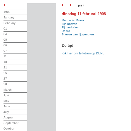
print
1908
dinsdag 11 februari 1908
January
Menno ter Braak
February
Zijn brieven
Zijn artikelen
01
De tijd
04
Brieven van tijdgenoten
05
De tijd
06
07
Klik hier om te kijken op DBNL
11
18
21
25
27
28
March
April
May
June
July
August
September
October