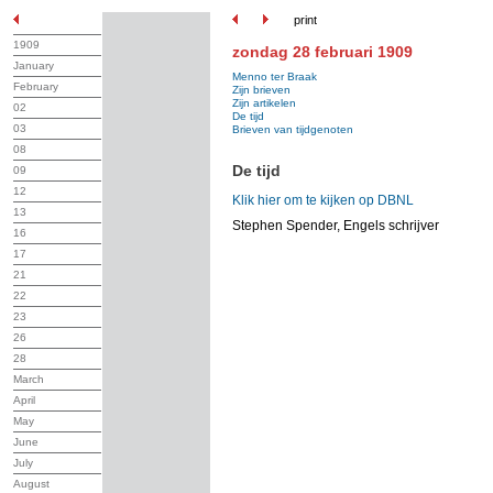
print
1909
zondag 28 februari 1909
January
Menno ter Braak
February
Zijn brieven
Zijn artikelen
02
De tijd
03
Brieven van tijdgenoten
08
De tijd
09
12
Klik hier om te kijken op DBNL
13
Stephen Spender, Engels schrijver
16
17
21
22
23
26
28
March
April
May
June
July
August