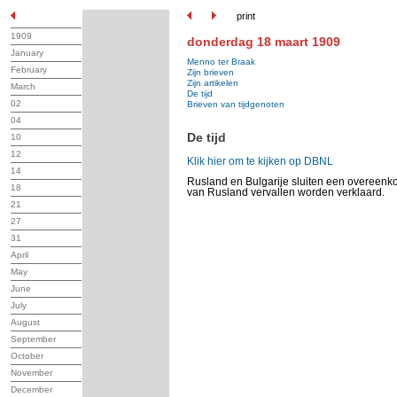
print
1909
donderdag 18 maart 1909
January
Menno ter Braak
February
Zijn brieven
Zijn artikelen
March
De tijd
02
Brieven van tijdgenoten
04
De tijd
10
12
Klik hier om te kijken op DBNL
14
Rusland en Bulgarije sluiten een overeenko
18
van Rusland vervallen worden verklaard.
21
27
31
April
May
June
July
August
September
October
November
December