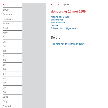
print
1909
donderdag 13 mei 1909
January
Menno ter Braak
February
Zijn brieven
Zijn artikelen
March
De tijd
April
Brieven van tijdgenoten
May
De tijd
01
05
Klik hier om te kijken op DBNL
08
10
11
13
15
16
17
18
22
25
30
June
July
August