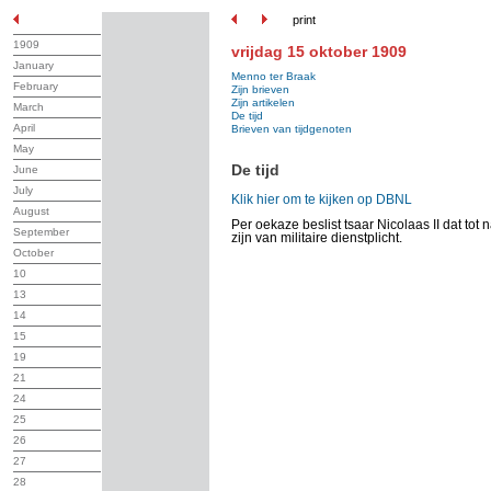
print
1909
vrijdag 15 oktober 1909
January
Menno ter Braak
February
Zijn brieven
Zijn artikelen
March
De tijd
April
Brieven van tijdgenoten
May
De tijd
June
July
Klik hier om te kijken op DBNL
August
Per oekaze beslist tsaar Nicolaas II dat tot 
September
zijn van militaire dienstplicht.
October
10
13
14
15
19
21
24
25
26
27
28