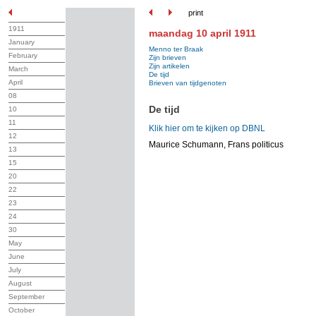
print
1911
maandag 10 april 1911
January
Menno ter Braak
February
Zijn brieven
Zijn artikelen
March
De tijd
April
Brieven van tijdgenoten
08
De tijd
10
11
Klik hier om te kijken op DBNL
12
Maurice Schumann, Frans politicus
13
15
20
22
23
24
30
May
June
July
August
September
October