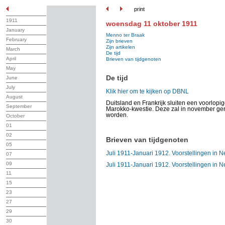
print
1911
woensdag 11 oktober 1911
January
Menno ter Braak
February
Zijn brieven
Zijn artikelen
March
De tijd
April
Brieven van tijdgenoten
May
De tijd
June
July
Klik hier om te kijken op DBNL
August
Duitsland en Frankrijk sluiten een voorlop
September
Marokko-kwestie. Deze zal in november ger
worden.
October
01
02
Brieven van tijdgenoten
05
Juli 1911-Januari 1912. Voorstellingen in N
07
09
Juli 1911-Januari 1912. Voorstellingen in N
11
15
23
27
29
30