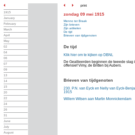
print
1915
zondag 09 mei 1915
January
Menno ter Braak
February
Zijn brieven
Zijn artikelen
March
De tijd
April
Brieven van tijdgenoten
May
De tijd
02
04
Klik hier om te kijken op DBNL
06
De Geallieerden beginnen de tweede slag i
07
offensief Vimy, de Britten bij Aubers.
09
13
Brieven van tijdgenoten
14
15
230. P.N. van Eyck en Nelly van Eyck-Benja
1915
20
22
Willem Witsen aan Martin Monnickendam
24
26
31
June
July
August