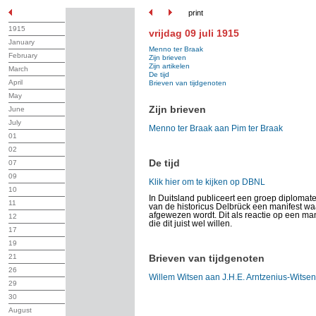
print
1915
vrijdag 09 juli 1915
January
Menno ter Braak
February
Zijn brieven
Zijn artikelen
March
De tijd
April
Brieven van tijdgenoten
May
Zijn brieven
June
July
Menno ter Braak aan Pim ter Braak
01
02
De tijd
07
09
Klik hier om te kijken op DBNL
10
In Duitsland publiceert een groep diplomaten 
11
van de historicus Delbrück een manifest wa
afgewezen wordt. Dit als reactie op een man
12
die dit juist wel willen.
17
19
21
Brieven van tijdgenoten
26
Willem Witsen aan J.H.E. Arntzenius-Witsen
29
30
August