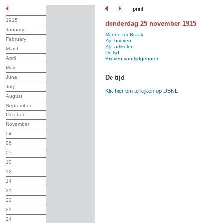
print
1915
donderdag 25 november 1915
January
Menno ter Braak
February
Zijn brieven
Zijn artikelen
March
De tijd
April
Brieven van tijdgenoten
May
De tijd
June
July
Klik hier om te kijken op DBNL
August
September
October
November
04
06
07
10
12
14
21
22
23
24