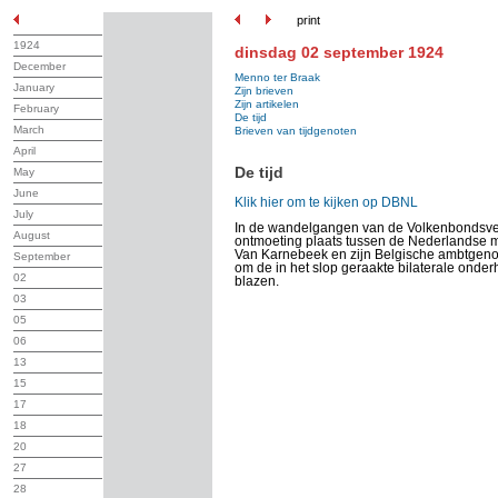
print
1924
dinsdag 02 september 1924
December
Menno ter Braak
January
Zijn brieven
Zijn artikelen
February
De tijd
March
Brieven van tijdgenoten
April
De tijd
May
June
Klik hier om te kijken op DBNL
July
In de wandelgangen van de Volkenbondsve
August
ontmoeting plaats tussen de Nederlandse m
Van Karnebeek en zijn Belgische ambtgen
September
om de in het slop geraakte bilaterale onde
02
blazen.
03
05
06
13
15
17
18
20
27
28