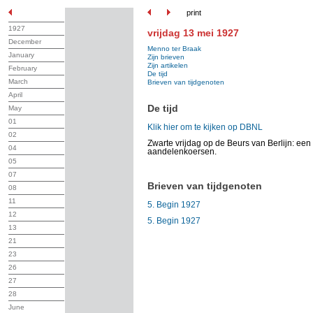
print
1927
vrijdag 13 mei 1927
December
Menno ter Braak
January
Zijn brieven
Zijn artikelen
February
De tijd
March
Brieven van tijdgenoten
April
De tijd
May
01
Klik hier om te kijken op DBNL
02
Zwarte vrijdag op de Beurs van Berlijn: een
04
aandelenkoersen.
05
07
Brieven van tijdgenoten
08
11
5. Begin 1927
12
5. Begin 1927
13
21
23
26
27
28
June