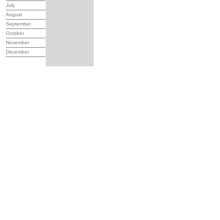
July
August
September
October
November
December