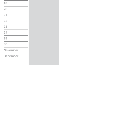
18
20
21
22
23
24
28
30
November
December