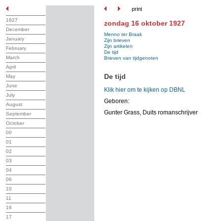
print
1927
zondag 16 oktober 1927
December
Menno ter Braak
January
Zijn brieven
Zijn artikelen
February
De tijd
March
Brieven van tijdgenoten
April
De tijd
May
June
Klik hier om te kijken op DBNL
July
Geboren:
August
Gunter Grass, Duits romanschrijver
September
October
00
01
02
03
04
06
10
11
16
17