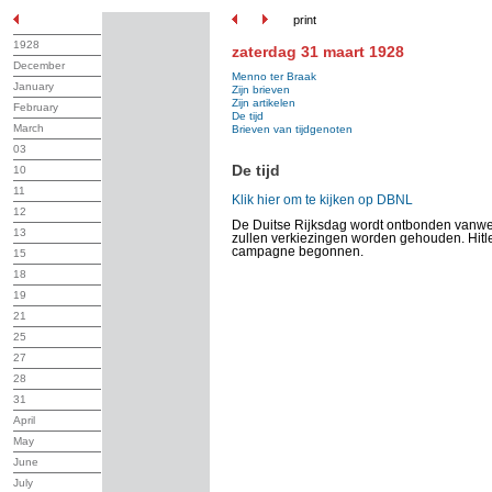
print
1928
zaterdag 31 maart 1928
December
Menno ter Braak
January
Zijn brieven
Zijn artikelen
February
De tijd
March
Brieven van tijdgenoten
03
De tijd
10
11
Klik hier om te kijken op DBNL
12
De Duitse Rijksdag wordt ontbonden vanwe
13
zullen verkiezingen worden gehouden. Hitle
campagne begonnen.
15
18
19
21
25
27
28
31
April
May
June
July