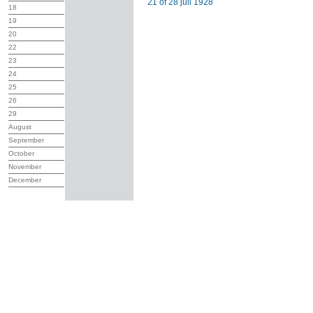
21 of 28 juli 1928
18
19
20
22
23
24
25
26
29
August
September
October
November
December