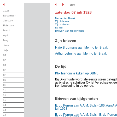
print
1928
zaterdag 07 juli 1928
December
Menno ter Braak
January
Zijn brieven
Zijn artikelen
February
De tijd
March
Brieven van tijdgenoten
April
Zijn brieven
May
June
Hajo Brugmans aan Menno ter Braak
July
Arthur Lehning aan Menno ter Braak
02
03
04
De tijd
05
Klik hier om te kijken op DBNL
06
Bij Diksmuide wordt de eerste steen gelegd
07
activistische schrijver Cyriel Verschaeve, e
09
frontbeweging in de oorlog.
10
11
Brieven van tijdgenoten
12
14
E. du Perron aan A.A.M. Stols - 186. Aan A.A.
juli 1928
16
E. du Perron aan A.A.M. Stols - E. du Perron
17