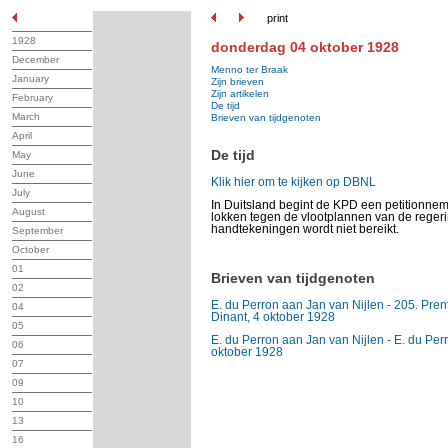
print
1928
donderdag 04 oktober 1928
December
Menno ter Braak
January
Zijn brieven
Zijn artikelen
February
De tijd
March
Brieven van tijdgenoten
April
De tijd
May
June
Klik hier om te kijken op DBNL
July
In Duitsland begint de KPD een petitionneme
August
lokken tegen de vlootplannen van de reger
handtekeningen wordt niet bereikt.
September
October
01
Brieven van tijdgenoten
02
E. du Perron aan Jan van Nijlen - 205. Prent
04
Dinant, 4 oktober 1928
05
E. du Perron aan Jan van Nijlen - E. du Perr
06
oktober 1928
07
09
10
13
16