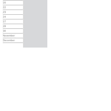
20
22
23
24
27
28
30
November
December