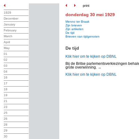
print
1929
donderdag 30 mei 1929
December
Menno ter Braak
January
Zijn brieven
Zijn artikelen
February
De tijd
March
Brieven van tijdgenoten
April
De tijd
May
01
Klik hier om te kijken op DBNL
02
Bij de Britse parlementsverkiezingen behal
03
grote overwinning.
→
04
Klik hier om te kijken op DBNL
16
17
18
19
21
23
25
26
28
29
30