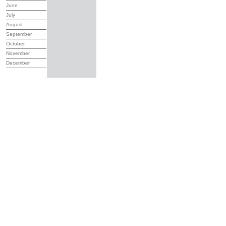
June
July
August
September
October
November
December