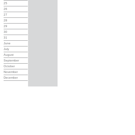
25
26
27
28
29
30
31
June
July
August
September
October
November
December