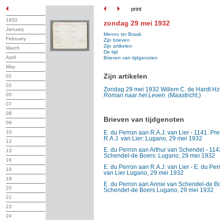
print
1932
zondag 29 mei 1932
January
Menno ter Braak
February
Zijn brieven
Zijn artikelen
March
De tijd
April
Brieven van tijdgenoten
May
Zijn artikelen
01
02
Zondag 29 mei 1932 Willem C. de Hardt H
05
Roman naar het Leven
. (Maastricht.)
07
08
Brieven van tijdgenoten
09
10
E. du Perron aan R.A.J. van Lier - 1141. Pre
R.A.J. van Lier: Lugano, 29 mei 1932
12
E. du Perron aan Arthur van Schendel - 1142
13
Schendel-de Boers: Lugano, 29 mei 1932
16
E. du Perron aan R.A.J. van Lier - E. du Per
18
van Lier Lugano, 29 mei 1932
19
E. du Perron aan Annie van Schendel-de Boe
20
Schendel-de Boers Lugano, 29 mei 1932
21
23
24