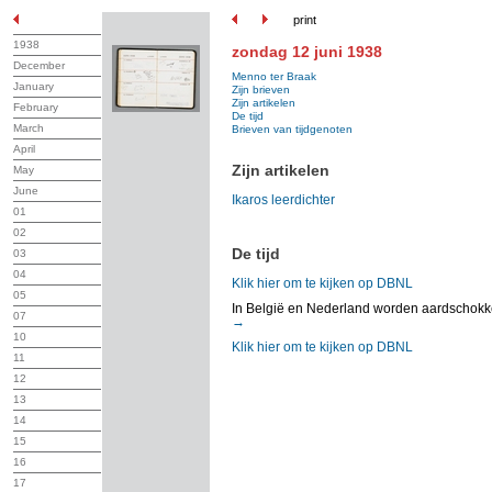
print
1938
zondag 12 juni 1938
December
Menno ter Braak
January
Zijn brieven
Zijn artikelen
February
De tijd
March
Brieven van tijdgenoten
April
Zijn artikelen
May
June
Ikaros leerdichter
01
02
De tijd
03
04
Klik hier om te kijken op DBNL
05
In België en Nederland worden aardschokke
07
→
10
Klik hier om te kijken op DBNL
11
12
13
14
15
16
17