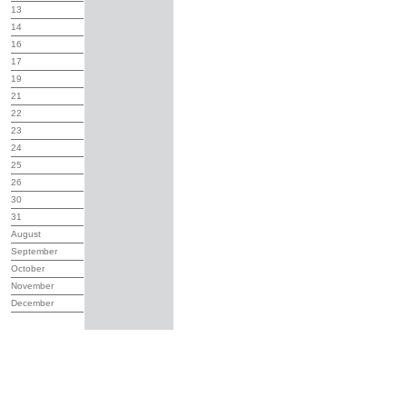
13
14
16
17
19
21
22
23
24
25
26
30
31
August
September
October
November
December