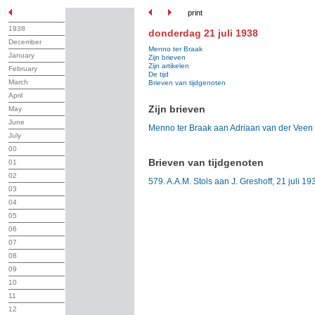
print
1938
donderdag 21 juli 1938
December
Menno ter Braak
January
Zijn brieven
Zijn artikelen
February
De tijd
March
Brieven van tijdgenoten
April
Zijn brieven
May
June
Menno ter Braak aan Adriaan van der Veen
July
00
Brieven van tijdgenoten
01
02
579. A.A.M. Stols aan J. Greshoff, 21 juli 19
03
04
05
06
07
08
09
10
11
12