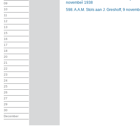
november 1938
09
10
598. A.A.M. Stols aan J. Greshoff, 9 novem
11
12
13
15
16
17
18
20
21
22
23
24
25
26
27
29
30
December