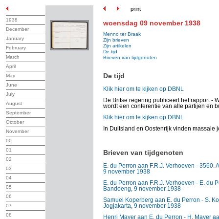
print
1938
woensdag 09 november 1938
December
Menno ter Braak
January
Zijn brieven
Zijn artikelen
February
De tijd
March
Brieven van tijdgenoten
April
De tijd
May
June
Klik hier om te kijken op DBNL
July
De Britse regering publiceert het rapport -
August
wordt een conferentie van alle partijen en 
September
Klik hier om te kijken op DBNL
October
In Duitsland en Oostenrijk vinden massale
November
00
01
Brieven van tijdgenoten
02
E. du Perron aan F.R.J. Verhoeven - 3560.
03
9 november 1938
04
E. du Perron aan F.R.J. Verhoeven - E. du 
05
Bandoeng, 9 november 1938
06
Samuel Koperberg aan E. du Perron - S. Ko
Jogjakarta, 9 november 1938
07
08
Henri Mayer aan E. du Perron - H. Mayer aa