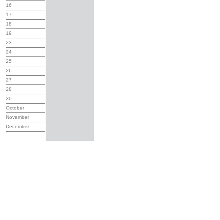
16
17
18
19
23
24
25
26
27
28
30
October
November
December