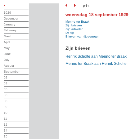
print
1929
woensdag 18 september 1929
December
Menno ter Braak
January
Zijn brieven
Zijn artikelen
February
De tijd
March
Brieven van tijdgenoten
April
Zijn brieven
May
June
Henrik Scholte aan Menno ter Braak
July
Menno ter Braak aan Henrik Scholte
August
September
02
03
05
06
08
09
10
11
12
14
15