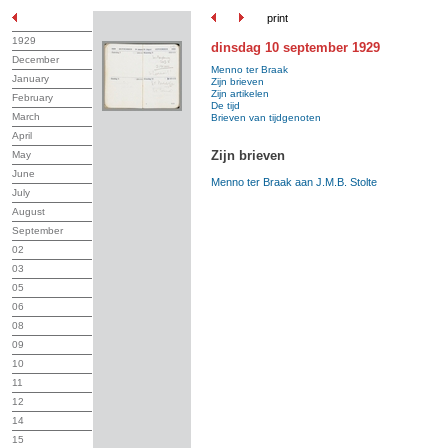
print
1929
dinsdag 10 september 1929
December
Menno ter Braak
January
Zijn brieven
Zijn artikelen
February
De tijd
March
Brieven van tijdgenoten
April
Zijn brieven
May
June
Menno ter Braak aan J.M.B. Stolte
July
August
September
02
03
05
06
08
09
10
11
12
14
15