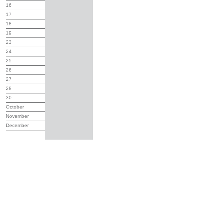
16
17
18
19
23
24
25
26
27
28
30
October
November
December