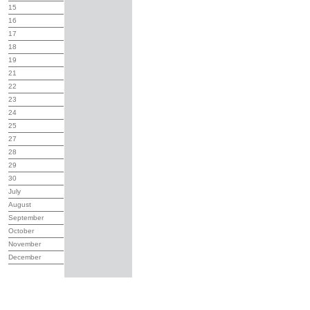
15
16
17
18
19
21
22
23
24
25
27
28
29
30
July
August
September
October
November
December