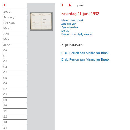
print
1932
zaterdag 11 juni 1932
January
Menno ter Braak
February
Zijn brieven
Zijn artikelen
March
De tijd
April
Brieven van tijdgenoten
May
Zijn brieven
June
00
E. du Perron aan Menno ter Braak
01
E. du Perron aan Menno ter Braak
02
03
04
05
06
07
08
09
10
11
12
13
14