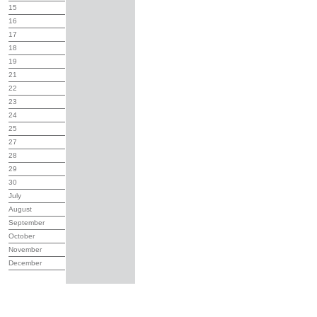
15
16
17
18
19
21
22
23
24
25
27
28
29
30
July
August
September
October
November
December