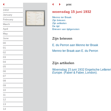
print
1932
woensdag 15 juni 1932
January
Menno ter Braak
February
Zijn brieven
Zijn artikelen
March
De tijd
April
Brieven van tijdgenoten
May
Zijn brieven
June
00
E. du Perron aan Menno ter Braak
01
Menno ter Braak aan E. du Perron
02
03
04
Zijn artikelen
05
Woensdag 15 juni 1932 Engelsche Letteren
06
Europe
. (Faber & Faber, London).
07
08
09
10
11
12
13
14