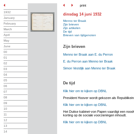
print
1932
dinsdag 14 juni 1932
January
Menno ter Braak
February
Zijn brieven
Zijn artikelen
March
De tijd
April
Brieven van tijdgenoten
May
Zijn brieven
June
00
Menno ter Braak aan E. du Perron
01
E. du Perron aan Menno ter Braak
02
Simon Vestdijk aan Menno ter Braak
03
04
05
De tijd
06
Klik hier om te kijken op DBNL
07
08
President Hoover wordt gekozen als Republikein
09
Klik hier om te kijken op DBNL
10
Het Duitse kabinet-von Papen vaardigt een noodv
11
korting op de sociale voorzieningen inhoudt.
12
Klik hier om te kijken op DBNL
13
14