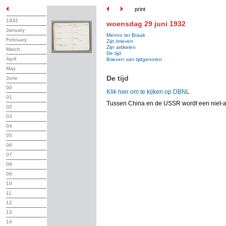
print
1932
woensdag 29 juni 1932
January
Menno ter Braak
February
Zijn brieven
Zijn artikelen
March
De tijd
April
Brieven van tijdgenoten
May
De tijd
June
00
Klik hier om te kijken op DBNL
01
Tussen China en de USSR wordt een niet-a
02
03
04
05
06
07
08
09
10
11
12
13
14