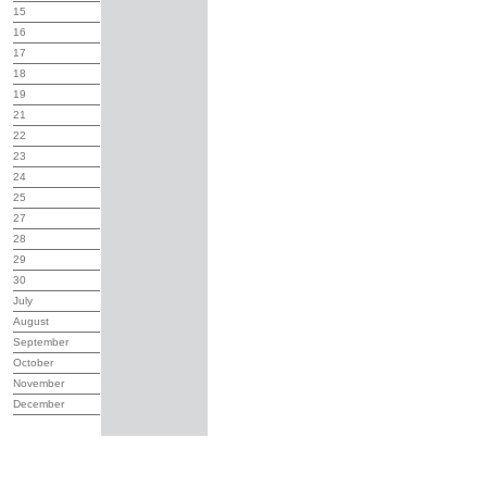
15
16
17
18
19
21
22
23
24
25
27
28
29
30
July
August
September
October
November
December