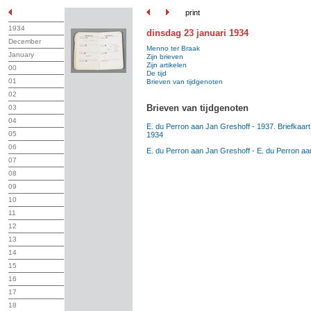
print
1934
dinsdag 23 januari 1934
December
Menno ter Braak
January
Zijn brieven
Zijn artikelen
00
De tijd
01
Brieven van tijdgenoten
02
Brieven van tijdgenoten
03
04
E. du Perron aan Jan Greshoff - 1937. Briefkaart 
05
1934
06
E. du Perron aan Jan Greshoff - E. du Perron aan
07
08
09
10
11
12
13
14
15
16
17
18