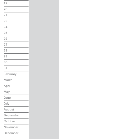
19
20
21
22
24
25
26
27
28
29
30
31
February
March
April
May
June
July
August
September
October
November
December