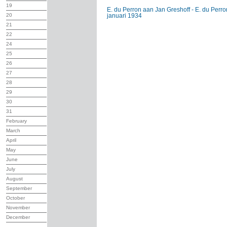
19
E. du Perron aan Jan Greshoff - E. du Perron
20
januari 1934
21
22
24
25
26
27
28
29
30
31
February
March
April
May
June
July
August
September
October
November
December