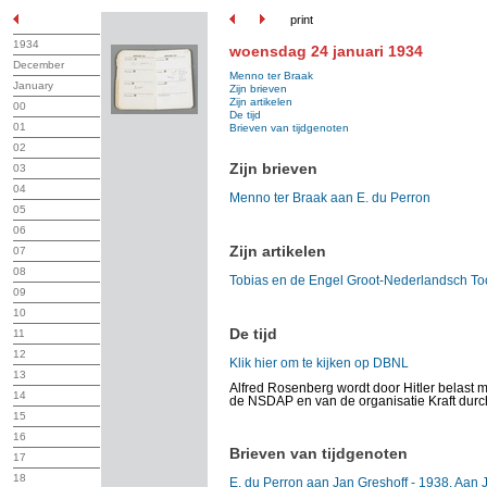
print
1934
woensdag 24 januari 1934
December
Menno ter Braak
January
Zijn brieven
Zijn artikelen
00
De tijd
01
Brieven van tijdgenoten
02
Zijn brieven
03
04
Menno ter Braak aan E. du Perron
05
06
Zijn artikelen
07
08
Tobias en de Engel Groot-Nederlandsch To
09
10
De tijd
11
12
Klik hier om te kijken op DBNL
13
Alfred Rosenberg wordt door Hitler belast 
14
de NSDAP en van de organisatie Kraft durc
15
16
Brieven van tijdgenoten
17
18
E. du Perron aan Jan Greshoff - 1938. Aan J.