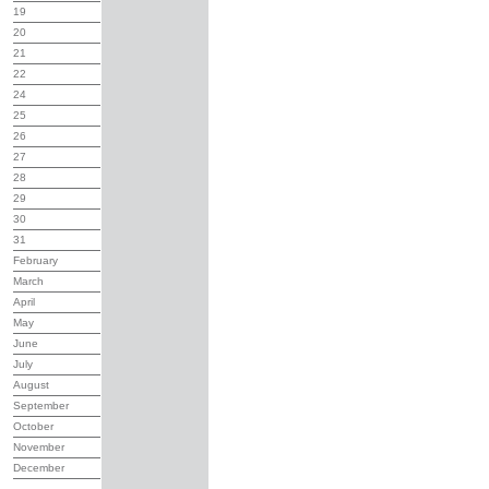
19
20
21
22
24
25
26
27
28
29
30
31
February
March
April
May
June
July
August
September
October
November
December