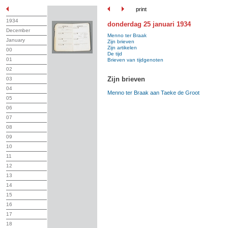
print
1934
donderdag 25 januari 1934
December
Menno ter Braak
January
Zijn brieven
Zijn artikelen
00
De tijd
01
Brieven van tijdgenoten
02
Zijn brieven
03
04
Menno ter Braak aan Taeke de Groot
05
06
07
08
09
10
11
12
13
14
15
16
17
18