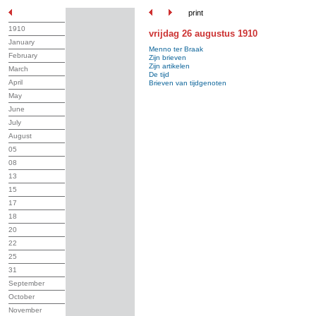
print
1910
vrijdag 26 augustus 1910
January
Menno ter Braak
February
Zijn brieven
Zijn artikelen
March
De tijd
April
Brieven van tijdgenoten
May
June
July
August
05
08
13
15
17
18
20
22
25
31
September
October
November