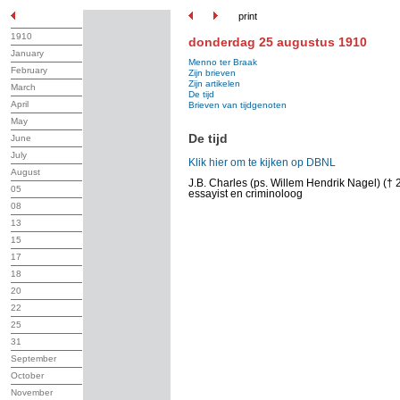
print
1910
donderdag 25 augustus 1910
January
Menno ter Braak
February
Zijn brieven
Zijn artikelen
March
De tijd
April
Brieven van tijdgenoten
May
De tijd
June
July
Klik hier om te kijken op DBNL
August
J.B. Charles (ps. Willem Hendrik Nagel) († 
05
essayist en criminoloog
08
13
15
17
18
20
22
25
31
September
October
November