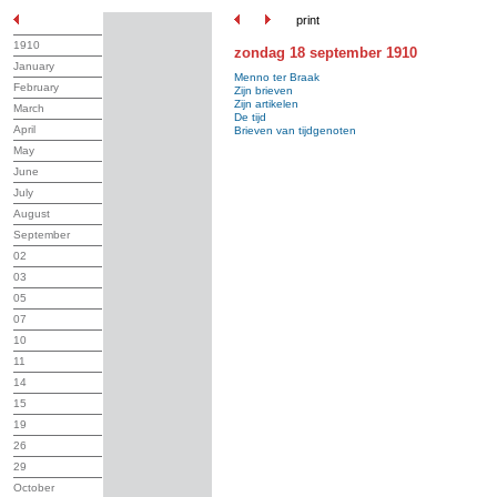
print
1910
zondag 18 september 1910
January
Menno ter Braak
February
Zijn brieven
Zijn artikelen
March
De tijd
April
Brieven van tijdgenoten
May
June
July
August
September
02
03
05
07
10
11
14
15
19
26
29
October