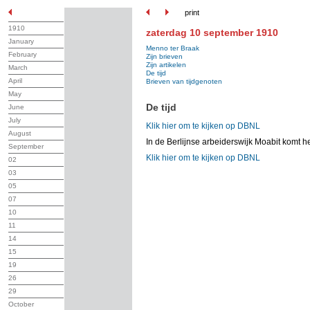
print
1910
zaterdag 10 september 1910
January
Menno ter Braak
February
Zijn brieven
Zijn artikelen
March
De tijd
April
Brieven van tijdgenoten
May
De tijd
June
July
Klik hier om te kijken op DBNL
August
In de Berlijnse arbeiderswijk Moabit komt het
September
Klik hier om te kijken op DBNL
02
03
05
07
10
11
14
15
19
26
29
October