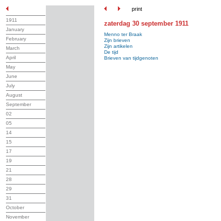
print
1911
zaterdag 30 september 1911
January
Menno ter Braak
February
Zijn brieven
Zijn artikelen
March
De tijd
April
Brieven van tijdgenoten
May
June
July
August
September
02
05
14
15
17
19
21
28
29
31
October
November