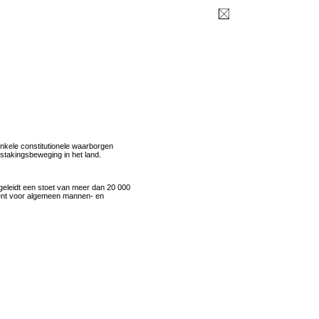
enkele constitutionele waarborgen
 stakingsbeweging in het land.
geleidt een stoet van meer dan 20 000
ent voor algemeen mannen- en