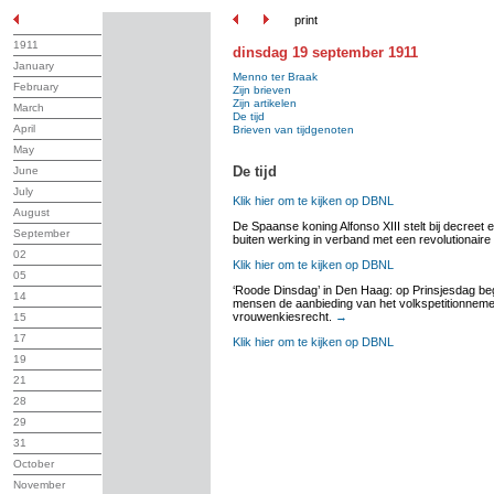
print
1911
dinsdag 19 september 1911
January
Menno ter Braak
February
Zijn brieven
Zijn artikelen
March
De tijd
April
Brieven van tijdgenoten
May
De tijd
June
July
Klik hier om te kijken op DBNL
August
De Spaanse koning Alfonso XIII stelt bij decreet 
September
buiten werking in verband met een revolutionaire
02
Klik hier om te kijken op DBNL
05
‘Roode Dinsdag’ in Den Haag: op Prinsjesdag be
14
mensen de aanbieding van het volkspetitionnem
vrouwenkiesrecht.
→
15
17
Klik hier om te kijken op DBNL
19
21
28
29
31
October
November