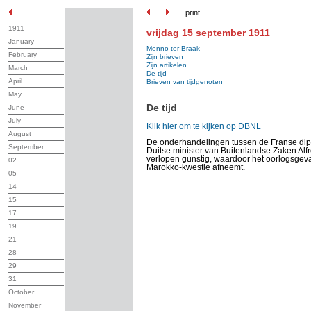
print
1911
vrijdag 15 september 1911
January
Menno ter Braak
February
Zijn brieven
Zijn artikelen
March
De tijd
April
Brieven van tijdgenoten
May
De tijd
June
July
Klik hier om te kijken op DBNL
August
De onderhandelingen tussen de Franse di
September
Duitse minister van Buitenlandse Zaken Alf
verlopen gunstig, waardoor het oorlogsgev
02
Marokko-kwestie afneemt.
05
14
15
17
19
21
28
29
31
October
November