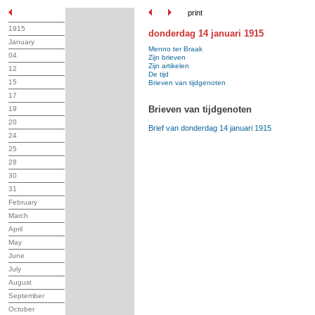
print
1915
donderdag 14 januari 1915
January
Menno ter Braak
04
Zijn brieven
Zijn artikelen
12
De tijd
15
Brieven van tijdgenoten
17
Brieven van tijdgenoten
19
20
Brief van donderdag 14 januari 1915
24
25
28
30
31
February
March
April
May
June
July
August
September
October