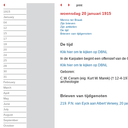
print
1915
woensdag 20 januari 1915
January
Menno ter Braak
04
Zijn brieven
Zijn artikelen
12
De tijd
15
Brieven van tijdgenoten
17
De tijd
19
20
Klik hier om te kijken op DBNL
24
In de Karpaten begint een offensief van de 
25
Klik hier om te kijken op DBNL
28
30
Geboren:
31
C.W. Ceram (eig. Kurt W. Marek) († 12-4-197
archeologie
February
March
April
Brieven van tijdgenoten
May
219. P.N. van Eyck aan Albert Verwey, 20 j
June
July
August
September
October