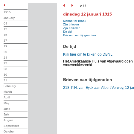
print
1915
dinsdag 12 januari 1915
January
Menno ter Braak
04
Zijn brieven
Zijn artikelen
12
De tijd
15
Brieven van tijdgenoten
17
De tijd
19
20
Klik hier om te kijken op DBNL
24
Het Amerikaanse Huis van Afgevaardigden k
25
vrouwenkiesrecht.
28
30
Brieven van tijdgenoten
31
February
218. P.N. van Eyck aan Albert Verwey, 12 j
March
April
May
June
July
August
September
October