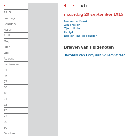
print
1915
maandag 20 september 1915
January
Menno ter Braak
February
Zijn brieven
Zijn artikelen
March
De tijd
April
Brieven van tijdgenoten
May
Brieven van tijdgenoten
June
July
Jacobus van Looy aan Willem Witsen
August
September
01
06
07
08
16
21
22
25
27
29
30
October