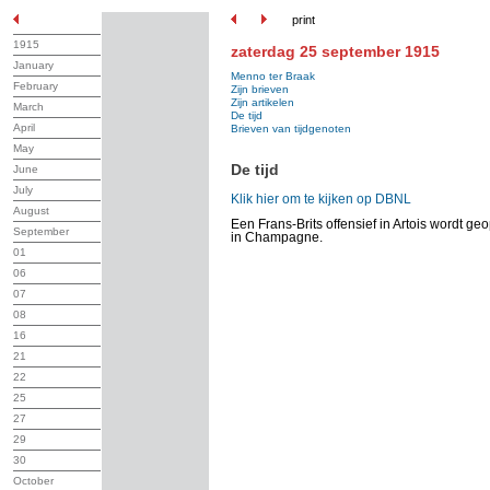
print
1915
zaterdag 25 september 1915
January
Menno ter Braak
February
Zijn brieven
Zijn artikelen
March
De tijd
April
Brieven van tijdgenoten
May
De tijd
June
July
Klik hier om te kijken op DBNL
August
Een Frans-Brits offensief in Artois wordt ge
September
in Champagne.
01
06
07
08
16
21
22
25
27
29
30
October