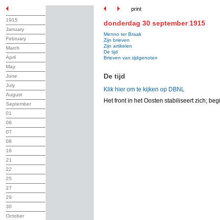
print
1915
donderdag 30 september 1915
January
Menno ter Braak
February
Zijn brieven
Zijn artikelen
March
De tijd
April
Brieven van tijdgenoten
May
De tijd
June
July
Klik hier om te kijken op DBNL
August
Het front in het Oosten stabiliseert zich; b
September
01
06
07
08
16
21
22
25
27
29
30
October