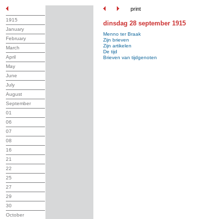
print
1915
dinsdag 28 september 1915
January
Menno ter Braak
February
Zijn brieven
Zijn artikelen
March
De tijd
April
Brieven van tijdgenoten
May
June
July
August
September
01
06
07
08
16
21
22
25
27
29
30
October