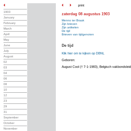
print
1903
zaterdag 08 augustus 1903
January
Menno ter Braak
February
Zijn brieven
Zijn artikelen
March
De tijd
April
Brieven van tijdgenoten
May
De tijd
June
July
Klik hier om te kijken op DBNL
August
Geboren:
02
August Cool († 7-1-1983), Belgisch vakbondsleid
03
04
06
08
10
12
23
29
31
September
October
November