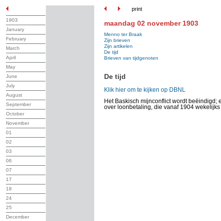
print
1903
maandag 02 november 1903
January
Menno ter Braak
February
Zijn brieven
Zijn artikelen
March
De tijd
April
Brieven van tijdgenoten
May
De tijd
June
July
Klik hier om te kijken op DBNL
August
Het Baskisch mijnconflict wordt beëindigd;
September
over loonbetaling, die vanaf 1904 wekelijks
October
November
01
02
03
06
07
17
18
24
25
December