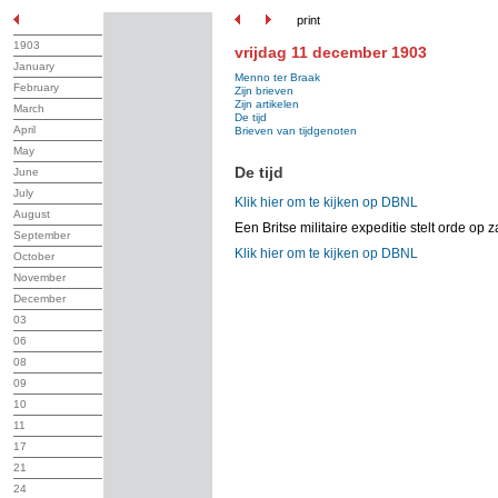
print
1903
vrijdag 11 december 1903
January
Menno ter Braak
February
Zijn brieven
Zijn artikelen
March
De tijd
April
Brieven van tijdgenoten
May
De tijd
June
July
Klik hier om te kijken op DBNL
August
Een Britse militaire expeditie stelt orde op 
September
Klik hier om te kijken op DBNL
October
November
December
03
06
08
09
10
11
17
21
24